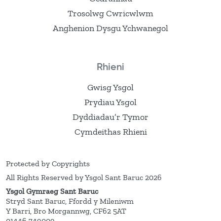
Trosolwg Cwricwlwm
Anghenion Dysgu Ychwanegol
Rhieni
Gwisg Ysgol
Prydiau Ysgol
Dyddiadau’r Tymor
Cymdeithas Rhieni
Protected by Copyrights
All Rights Reserved by Ysgol Sant Baruc 2026
Ysgol Gymraeg Sant Baruc
Stryd Sant Baruc, Ffordd y Mileniwm
Y Barri, Bro Morgannwg, CF62 5AT
01446 749009