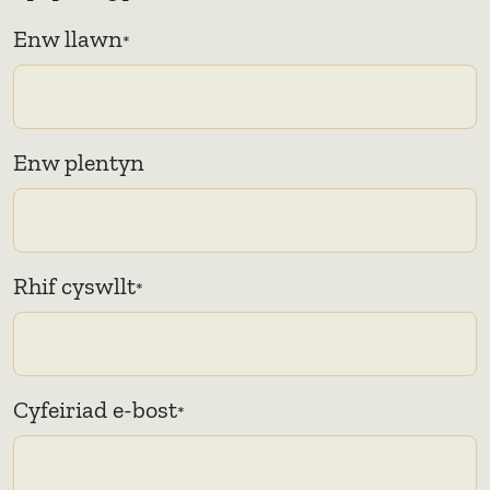
Enw llawn
*
Enw plentyn
Rhif cyswllt
*
Cyfeiriad e-bost
*