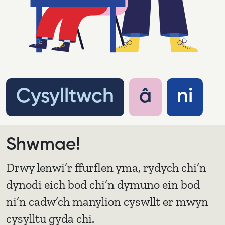
Cysylltwch â ni
Cysylltwch
â
ni
Shwmae!
Drwy lenwi’r ffurflen yma, rydych chi’n
dynodi eich bod chi’n dymuno ein bod
ni’n cadw’ch manylion cyswllt er mwyn
cysylltu gyda chi.