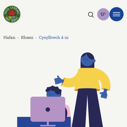
Ysgol Sant Baruc
En
Hafan
Rhieni
Cysylltwch â ni