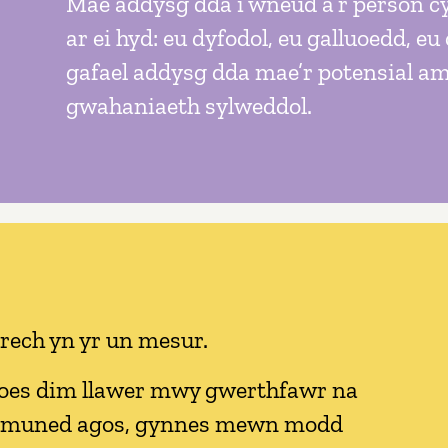
Mae addysg dda i wneud â’r person c
ar ei hyd: eu dyfodol, eu galluoedd, e
gafael addysg dda mae’r potensial a
gwahaniaeth sylweddol.
ech yn yr un mesur.
oes dim llawer mwy gwerthfawr na
hymuned agos, gynnes mewn modd