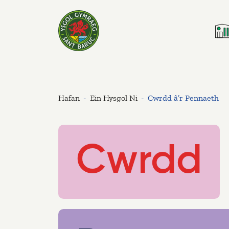
Ysgol Sant Baruc
Hafan
Ein Hysgol Ni
Cwrdd â’r Pennaeth
Cwrdd â’r Pennae
Cwrdd