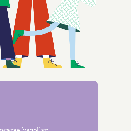
warae ‘ysgol’ yn