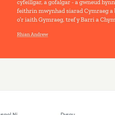
cyfeillgar, a gofalgar - a gwneud hynn
feithrin mwynhad siarad Cymraeg a 
o’r iaith Gymraeg, tref y Barri a Chy
Rhian Andrew