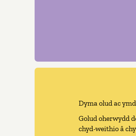
Dyma olud ac ymdr
Golud oherwydd d
chyd-weithio â c