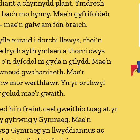
ddiant a chynnydd plant. Ymdrech
 bach mo hynny. Mae’n gyfrifoldeb
l - mae’n galw am fôn braich.
le euraid i dorchi llewys, rhoi’n
 edrych syth ymlaen a thorri cwys
 o’n dyfodol ni gyda’n gilydd. Mae’n
wneud gwahaniaeth. Mae’r
w mor werthfawr. Yn yr orchwyl
y golud mae’r gwaith.
ed hi’n fraint cael gweithio tuag at yr
y gyfrwng y Gymraeg. Mae’n
ysg Gymraeg yn llwyddiannus ac