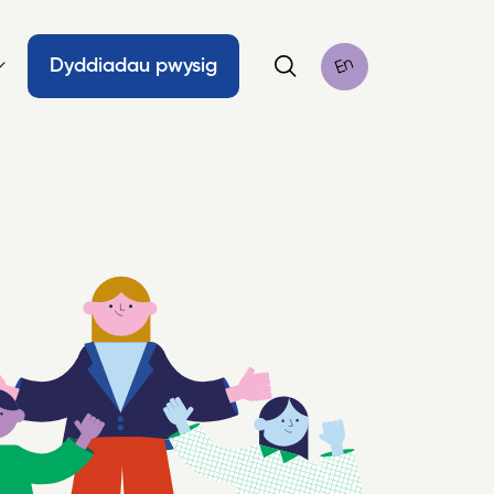
En
Dyddiadau pwysig