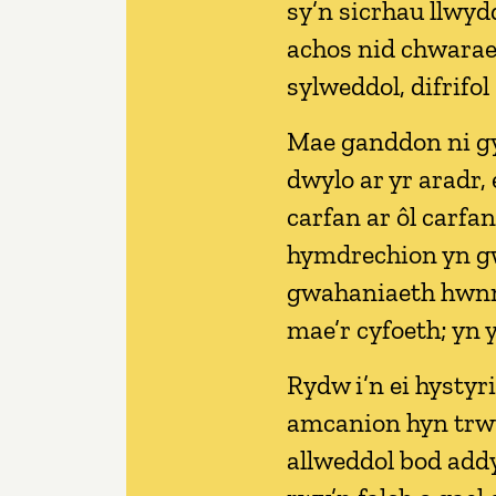
sy’n sicrhau llwy
achos nid chwarae
sylweddol, difrifo
Mae ganddon ni gyf
dwylo ar yr aradr,
carfan ar ôl carfan
hymdrechion yn g
gwahaniaeth hwnn
mae’r cyfoeth; yn 
Rydw i’n ei hystyri
amcanion hyn trw
allweddol bod add