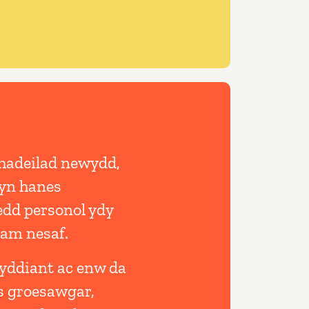
hadeilad newydd,
yn hanes
edd personol ydy
cam nesaf.
wyddiant ac enw da
s groesawgar,