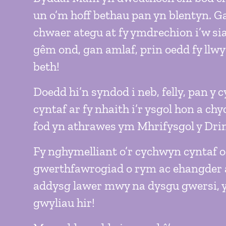
un o’m hoff bethau pan yn blentyn. G
chwaer ategu at fy ymdrechion i’w si
gêm ond, gan amlaf, prin oedd fy llw
beth!
Doedd hi’n syndod i neb, felly, pan y 
cyntaf ar fy nhaith i’r ysgol hon a ch
fod yn athrawes ym Mhrifysgol y Dri
Fy nghymelliant o’r cychwyn cyntaf 
gwerthfawrogiad o rym ac ehangder 
addysg lawer mwy na dysgu gwersi, y
gwyliau hir!