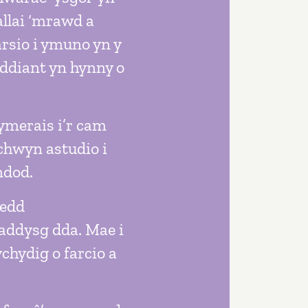
allai ‘mrawd a
arsio i ymuno yn y
yddiant yn hynny o
cymerais i’r cam
ychwyn astudio i
ndod.
oedd
addysg dda. Mae i
chydig o farcio a