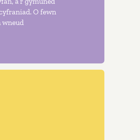
yfan, â’r gymuned
u cyfraniad. O fewn
m wneud