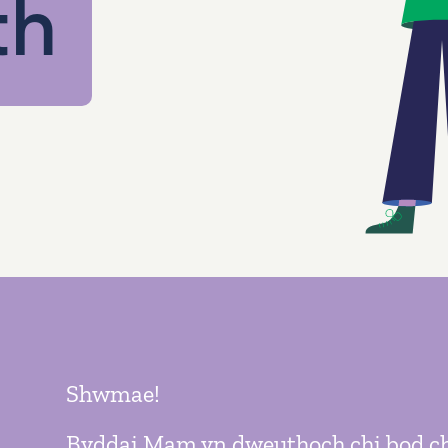
th
Shwmae!
Byddai Mam yn dweuthoch chi bod ch