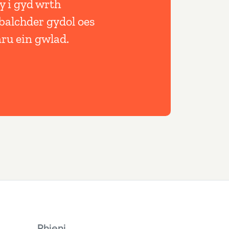
y i gyd wrth
balchder gydol oes
mru ein gwlad.