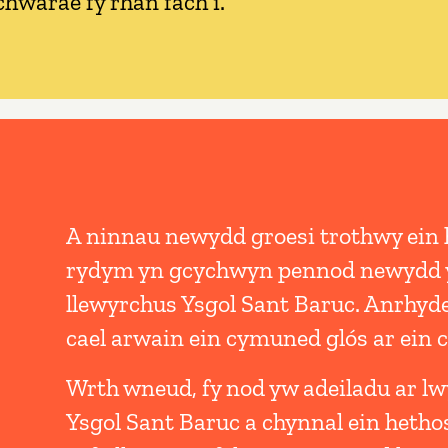
chwarae fy rhan fach i.
A ninnau newydd groesi trothwy ein 
rydym yn gcychwyn pennod newydd 
llewyrchus Ysgol Sant Baruc. Anrhyd
cael arwain ein cymuned glós ar ein 
Wrth wneud, fy nod yw adeiladu ar l
Ysgol Sant Baruc a chynnal ein hetho