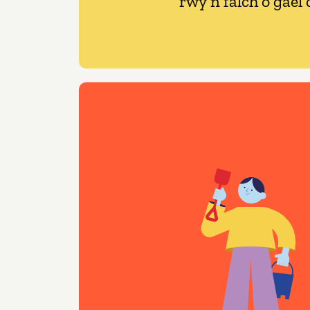
rwy’n falch o gael 