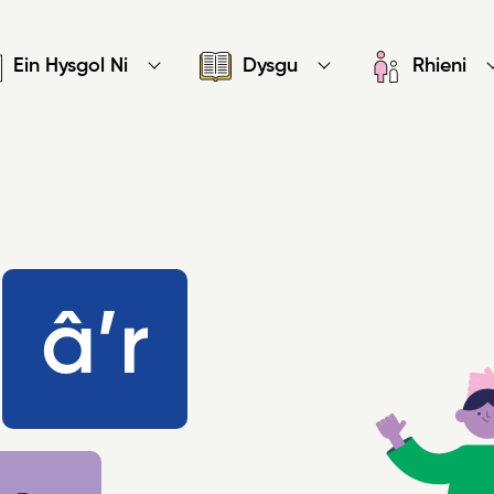
Ein Hysgol Ni
Dysgu
Rhieni
th
â’r